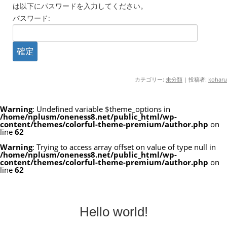
は以下にパスワードを入力してください。
パスワード:
カテゴリー:
未分類
|
投稿者:
koharu
Warning
: Undefined variable $theme_options in
/home/nplusm/oneness8.net/public_html/wp-
content/themes/colorful-theme-premium/author.php
on
line
62
Warning
: Trying to access array offset on value of type null in
/home/nplusm/oneness8.net/public_html/wp-
content/themes/colorful-theme-premium/author.php
on
line
62
Hello world!