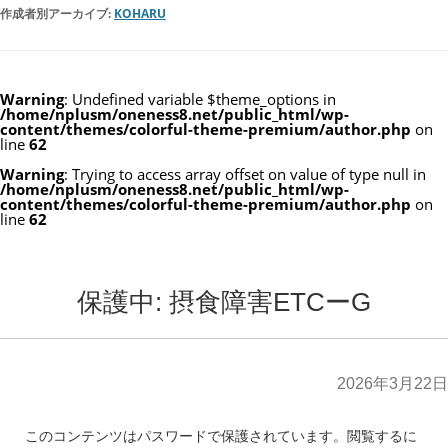
作成者別アーカイブ:
KOHARU
Warning
: Undefined variable $theme_options in
/home/nplusm/oneness8.net/public_html/wp-
content/themes/colorful-theme-premium/author.php
on
line
62
Warning
: Trying to access array offset on value of type null in
/home/nplusm/oneness8.net/public_html/wp-
content/themes/colorful-theme-premium/author.php
on
line
62
保護中: 摂食障害ETCーG
2026年3月22日
このコンテンツはパスワードで保護されています。閲覧するに